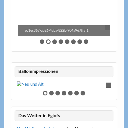
ec1ec367-ab26-4aba-822b-904a967ff5f1
Ballonimpressionen
Das Wetter in Eglofs